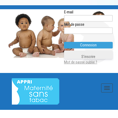
E-mail
Mot de passe
S’inscrire
Mot de passe oublié ?
Skip
to
content
Toggle
navigat