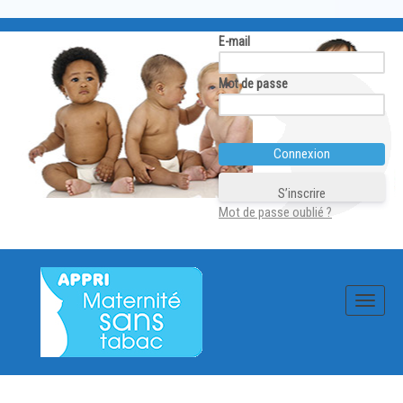
E-mail
Mot de passe
S’inscrire
Mot de passe oublié ?
Skip
to
content
Toggle
navigat