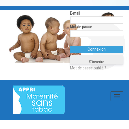
E-mail
Mot de passe
S’inscrire
Mot de passe oublié ?
Skip
to
content
Toggle
navigat